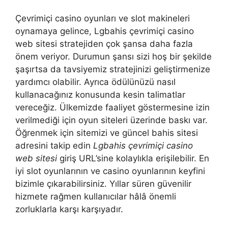
Çevrimiçi casino oyunları ve slot makineleri
oynamaya gelince, Lgbahis çevrimiçi casino
web sitesi stratejiden çok şansa daha fazla
önem veriyor. Durumun şansı sizi hoş bir şekilde
şaşırtsa da tavsiyemiz stratejinizi geliştirmenize
yardımcı olabilir. Ayrıca ödülünüzü nasıl
kullanacağınız konusunda kesin talimatlar
vereceğiz. Ülkemizde faaliyet göstermesine izin
verilmediği için oyun siteleri üzerinde baskı var.
Öğrenmek için sitemizi ve güncel bahis sitesi
adresini takip edin
Lgbahis çevrimiçi casino
web sitesi
giriş URL’sine kolaylıkla erişilebilir. En
iyi slot oyunlarının ve casino oyunlarının keyfini
bizimle çıkarabilirsiniz. Yıllar süren güvenilir
hizmete rağmen kullanıcılar hâlâ önemli
zorluklarla karşı karşıyadır.