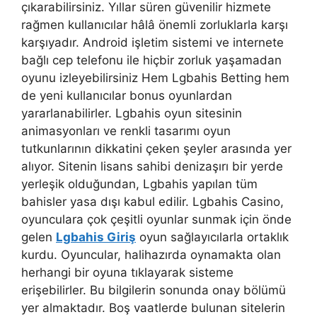
çıkarabilirsiniz. Yıllar süren güvenilir hizmete
rağmen kullanıcılar hâlâ önemli zorluklarla karşı
karşıyadır. Android işletim sistemi ve internete
bağlı cep telefonu ile hiçbir zorluk yaşamadan
oyunu izleyebilirsiniz Hem Lgbahis Betting hem
de yeni kullanıcılar bonus oyunlardan
yararlanabilirler. Lgbahis oyun sitesinin
animasyonları ve renkli tasarımı oyun
tutkunlarının dikkatini çeken şeyler arasında yer
alıyor. Sitenin lisans sahibi denizaşırı bir yerde
yerleşik olduğundan, Lgbahis yapılan tüm
bahisler yasa dışı kabul edilir. Lgbahis Casino,
oyunculara çok çeşitli oyunlar sunmak için önde
gelen
Lgbahis Giriş
oyun sağlayıcılarla ortaklık
kurdu. Oyuncular, halihazırda oynamakta olan
herhangi bir oyuna tıklayarak sisteme
erişebilirler. Bu bilgilerin sonunda onay bölümü
yer almaktadır. Boş vaatlerde bulunan sitelerin