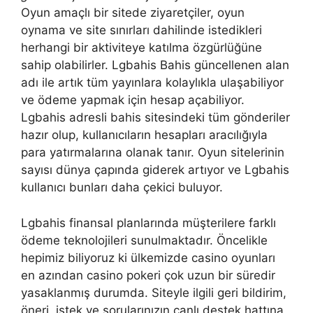
Oyun amaçlı bir sitede ziyaretçiler, oyun
oynama ve site sınırları dahilinde istedikleri
herhangi bir aktiviteye katılma özgürlüğüne
sahip olabilirler. Lgbahis Bahis güncellenen alan
adı ile artık tüm yayınlara kolaylıkla ulaşabiliyor
ve ödeme yapmak için hesap açabiliyor.
Lgbahis adresli bahis sitesindeki tüm gönderiler
hazır olup, kullanıcıların hesapları aracılığıyla
para yatırmalarına olanak tanır. Oyun sitelerinin
sayısı dünya çapında giderek artıyor ve Lgbahis
kullanıcı bunları daha çekici buluyor.
Lgbahis finansal planlarında müşterilere farklı
ödeme teknolojileri sunulmaktadır. Öncelikle
hepimiz biliyoruz ki ülkemizde casino oyunları
en azından casino pokeri çok uzun bir süredir
yasaklanmış durumda. Siteyle ilgili geri bildirim,
öneri, istek ve sorularınızın canlı destek hattına