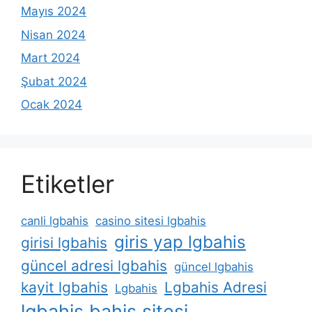
Mayıs 2024
Nisan 2024
Mart 2024
Şubat 2024
Ocak 2024
Etiketler
canli lgbahis
casino sitesi lgbahis
giris yap lgbahis
girisi lgbahis
güncel adresi lgbahis
güncel lgbahis
kayit lgbahis
Lgbahis Adresi
Lgbahis
lgbahis bahis sitesi