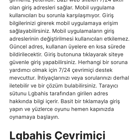
olan giriş adresleri sağlar. Mobil uygulama
kullanıcıları bu sorunla karşılaşmıyor. Giriş
bilgilerinizi girerek mobil uygulamaya erişim
sağlayabilirsiniz. Mobil uygulamaların giriş
adreslerinin değiştirilmesi kullanıcıları etkilemez.
Güncel adres, kullanan üyelere en kısa sürede
bildirilecektir. Giriş butonuna tıklayarak siteye
güvenle giriş yapabilirsiniz. Herhangi bir soruna
yardımcı olmak için 7/24 çevrimiçi destek
mevcuttur. İhtiyaçlarınızı veya sorularınızı derhal
iletebilir ve bir çözüm bulabilirsiniz. Tarayıcı
sütunu Lgbahis tarafından girilen adres
hakkında bilgi içerir. Basit bir tıklamayla giriş
yapın ve yüzlerce oyunu hemen kapınızda
oynamaya başlayın.
Lgbahis Çevrimiçi