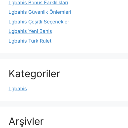
Lgbahis Bonus Farklılıkları
Lgbahis Güvenlik Önlemleri
Lgbahis Çeşitli Seçenekler
Lgbahis Yeni Bahis
Lgbahis Türk Ruleti
Kategoriler
Lgbahis
Arşivler