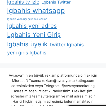
lgbahis tv izle
Lgbahis Twitter
lgbahis whatsapp
lgbahis yasadışı çevrimiçi casino
lgbahis yeni adres
Lgbahis Yeni Giriş
lgbahis üyelik
twitter lgbahis
yeni giris lgbahis
Avrasya'nın en büyük reklam platformunda olmak için
Microsoft Teams:
reklam@avrasyamarketing.com
adresimizden veya Telegram: @Avrasyamarketing
adresimizden irtibat kurabilirsiniz. (Tek iletişim
adreslerimiz teams / telegram ve mail adresimizdir.
Harici hiçbir iletişim adresimiz bulunmamaktadır.