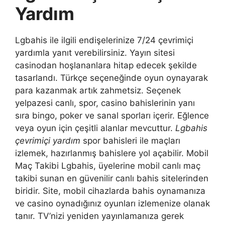
Yardım
Lgbahis ile ilgili endişelerinize 7/24 çevrimiçi
yardımla yanıt verebilirsiniz. Yayın sitesi
casinodan hoşlananlara hitap edecek şekilde
tasarlandı. Türkçe seçeneğinde oyun oynayarak
para kazanmak artık zahmetsiz. Seçenek
yelpazesi canlı, spor, casino bahislerinin yanı
sıra bingo, poker ve sanal sporları içerir. Eğlence
veya oyun için çeşitli alanlar mevcuttur.
Lgbahis
çevrimiçi yardım
spor bahisleri ile maçları
izlemek, hazırlanmış bahislere yol açabilir. Mobil
Maç Takibi Lgbahis, üyelerine mobil canlı maç
takibi sunan en güvenilir canlı bahis sitelerinden
biridir. Site, mobil cihazlarda bahis oynamanıza
ve casino oynadığınız oyunları izlemenize olanak
tanır. TV’nizi yeniden yayınlamanıza gerek