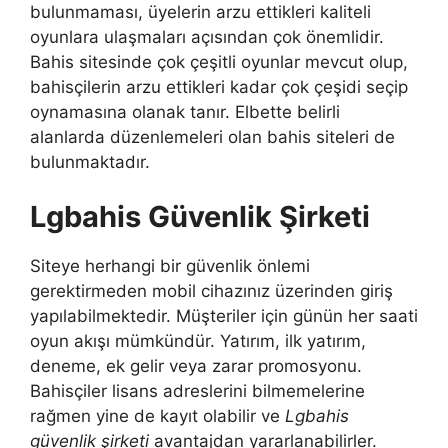
bulunmaması, üyelerin arzu ettikleri kaliteli
oyunlara ulaşmaları açısından çok önemlidir.
Bahis sitesinde çok çeşitli oyunlar mevcut olup,
bahisçilerin arzu ettikleri kadar çok çeşidi seçip
oynamasına olanak tanır. Elbette belirli
alanlarda düzenlemeleri olan bahis siteleri de
bulunmaktadır.
Lgbahis Güvenlik Şirketi
Siteye herhangi bir güvenlik önlemi
gerektirmeden mobil cihazınız üzerinden giriş
yapılabilmektedir. Müşteriler için günün her saati
oyun akışı mümkündür. Yatırım, ilk yatırım,
deneme, ek gelir veya zarar promosyonu.
Bahisçiler lisans adreslerini bilmemelerine
rağmen yine de kayıt olabilir ve
Lgbahis
güvenlik şirketi
avantajdan yararlanabilirler.