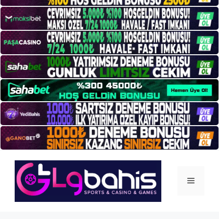
İçeriğe
atla
Menü