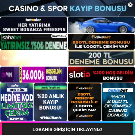
×
LGBAHİS GİRİŞ İÇİN TIKLAYINIZ!