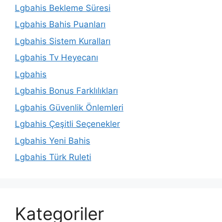
Lgbahis Bekleme Süresi
Lgbahis Bahis Puanları
Lgbahis Sistem Kuralları
Lgbahis Tv Heyecanı
Lgbahis
Lgbahis Bonus Farklılıkları
Lgbahis Güvenlik Önlemleri
Lgbahis Çeşitli Seçenekler
Lgbahis Yeni Bahis
Lgbahis Türk Ruleti
Kategoriler