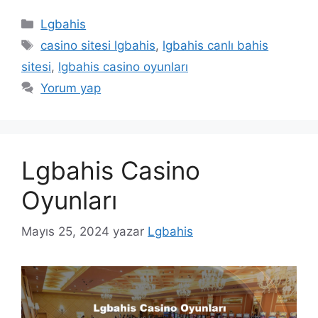
Kategoriler
Lgbahis
Etiketler
casino sitesi lgbahis
,
lgbahis canlı bahis
sitesi
,
lgbahis casino oyunları
Yorum yap
Lgbahis Casino
Oyunları
Mayıs 25, 2024
yazar
Lgbahis