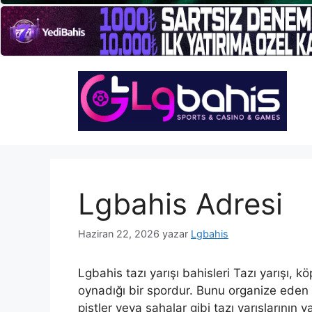
İçeriğe
atla
Lgbahis Adresi
Haziran 22, 2026
yazar
Lgbahis
Lgbahis tazı yarışı bahisleri Tazı yarışı, k
oynadığı bir spordur. Bunu organize eden 
pistler veya sahalar gibi tazı yarışlarının ya