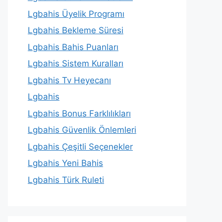
Lgbahis Üyelik Programı
Lgbahis Bekleme Süresi
Lgbahis Bahis Puanları
Lgbahis Sistem Kuralları
Lgbahis Tv Heyecanı
Lgbahis
Lgbahis Bonus Farklılıkları
Lgbahis Güvenlik Önlemleri
Lgbahis Çeşitli Seçenekler
Lgbahis Yeni Bahis
Lgbahis Türk Ruleti