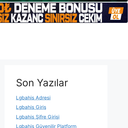
Son Yazılar
Lgbahis Adresi
Lgbahis Giriş
Lgbahis Şifre Girişi
Lgbahis Güvenilir Platform