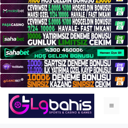
İçeriğe
atla
Menü