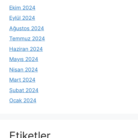
Ekim 2024
Eylül 2024
Ağustos 2024
Temmuz 2024
Haziran 2024
Mayıs 2024
Nisan 2024
Mart 2024
Şubat 2024
Ocak 2024
Etiketler