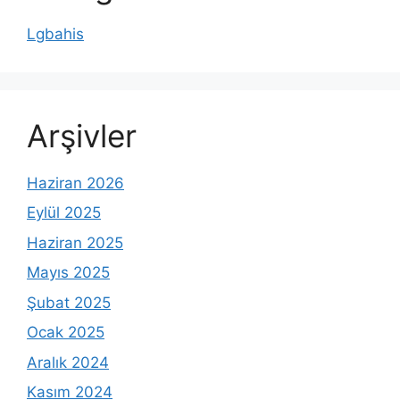
Lgbahis
Arşivler
Haziran 2026
Eylül 2025
Haziran 2025
Mayıs 2025
Şubat 2025
Ocak 2025
Aralık 2024
Kasım 2024