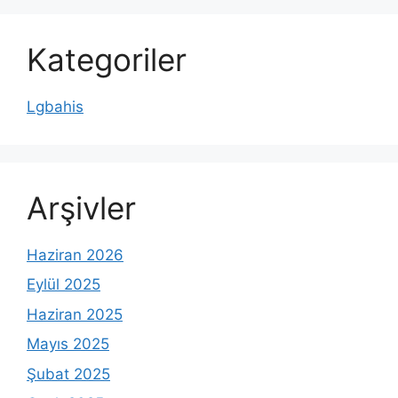
Kategoriler
Lgbahis
Arşivler
Haziran 2026
Eylül 2025
Haziran 2025
Mayıs 2025
Şubat 2025