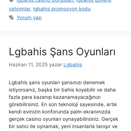
lgbahis casino bonusları
,
lgbahis güvenli
yatırımlar
,
lgbahis promosyon kodu
Yorum yap
Lgbahis Şans Oyunları
Haziran 11, 2025
yazar
Lgbahis
Lgbahis şans oyunları şansınızı denemek
istiyorsanız, başka bir bahis koyabilir ve daha
fazla para kazanıp kazanamayacağınızı
görebilirsiniz. En son teknoloji sayesinde, artık
kendi evinizin konforunda palm ekranınızda
gerçek casino oyunları oynayabilirsiniz. Gerçek
bir satıcı ile oynamak, yeni insanlarla tanışır ve