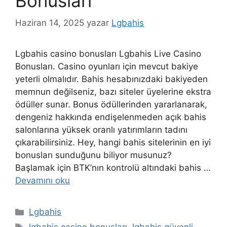
Bonusları
Haziran 14, 2025
yazar
Lgbahis
Lgbahis casino bonusları Lgbahis Live Casino
Bonusları. Casino oyunları için mevcut bakiye
yeterli olmalıdır. Bahis hesabınızdaki bakiyeden
memnun değilseniz, bazı siteler üyelerine ekstra
ödüller sunar. Bonus ödüllerinden yararlanarak,
dengeniz hakkında endişelenmeden açık bahis
salonlarına yüksek oranlı yatırımların tadını
çıkarabilirsiniz. Hey, hangi bahis sitelerinin en iyi
bonusları sunduğunu biliyor musunuz?
Başlamak için BTK’nın kontrolü altındaki bahis …
Devamını oku
Kategoriler
Lgbahis
Etiketler