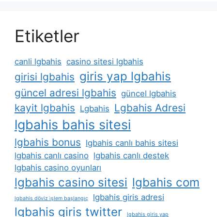
Etiketler
canli lgbahis
casino sitesi lgbahis
giris yap lgbahis
girisi lgbahis
güncel adresi lgbahis
güncel lgbahis
kayit lgbahis
Lgbahis Adresi
Lgbahis
lgbahis bahis sitesi
lgbahis bonus
lgbahis canlı bahis sitesi
lgbahis canlı casino
lgbahis canlı destek
lgbahis casino oyunları
lgbahis casino sitesi
lgbahis com
lgbahis giris adresi
lgbahis döviz i̇şlem başlangıç
lgbahis giris twitter
lgbahis giris yap