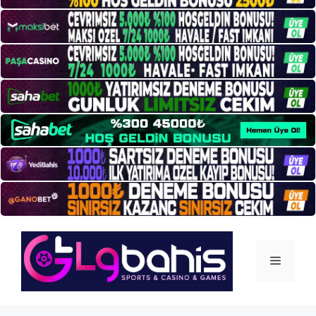
İçeriğe
atla
Menü