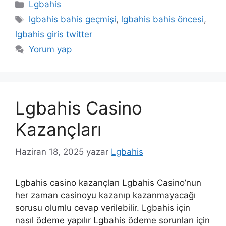
Kategoriler
Lgbahis
Etiketler
lgbahis bahis geçmişi
,
lgbahis bahis öncesi
,
lgbahis giris twitter
Yorum yap
Lgbahis Casino
Kazançları
Haziran 18, 2025
yazar
Lgbahis
Lgbahis casino kazançları Lgbahis Casino’nun
her zaman casinoyu kazanıp kazanmayacağı
sorusu olumlu cevap verilebilir. Lgbahis için
nasıl ödeme yapılır Lgbahis ödeme sorunları için