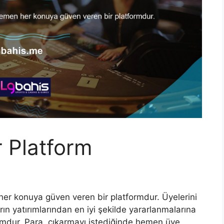
r Platform
er konuya güven veren bir platformdur. Üyelerini
arın yatırımlarından en iyi şekilde yararlanmalarına
ormdur. Para, çıkarmayı istediğinde hemen üye