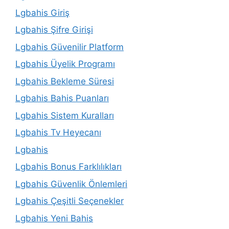
Lgbahis Giriş
Lgbahis Şifre Girişi
Lgbahis Güvenilir Platform
Lgbahis Üyelik Programı
Lgbahis Bekleme Süresi
Lgbahis Bahis Puanları
Lgbahis Sistem Kuralları
Lgbahis Tv Heyecanı
Lgbahis
Lgbahis Bonus Farklılıkları
Lgbahis Güvenlik Önlemleri
Lgbahis Çeşitli Seçenekler
Lgbahis Yeni Bahis