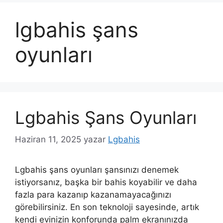
lgbahis şans
oyunları
Lgbahis Şans Oyunları
Haziran 11, 2025
yazar
Lgbahis
Lgbahis şans oyunları şansınızı denemek
istiyorsanız, başka bir bahis koyabilir ve daha
fazla para kazanıp kazanamayacağınızı
görebilirsiniz. En son teknoloji sayesinde, artık
kendi evinizin konforunda palm ekranınızda