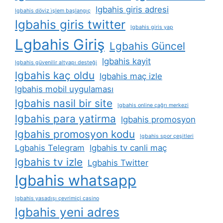
lgbahis giris adresi
lgbahis döviz i̇şlem başlangıç
lgbahis giris twitter
lgbahis giris yap
Lgbahis Giriş
Lgbahis Güncel
lgbahis kayit
lgbahis güvenilir altyapı desteği
lgbahis kaç oldu
lgbahis maç izle
lgbahis mobil uygulaması
lgbahis nasil bir site
lgbahis online çağrı merkezi
lgbahis para yatirma
lgbahis promosyon
lgbahis promosyon kodu
lgbahis spor çeşitleri
Lgbahis Telegram
lgbahis tv canli maç
lgbahis tv izle
Lgbahis Twitter
lgbahis whatsapp
lgbahis yasadışı çevrimiçi casino
lgbahis yeni adres