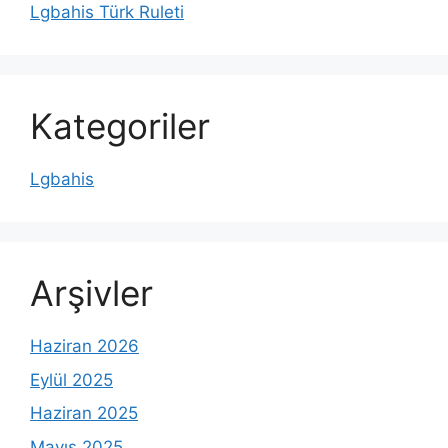
Lgbahis Türk Ruleti
Kategoriler
Lgbahis
Arşivler
Haziran 2026
Eylül 2025
Haziran 2025
Mayıs 2025