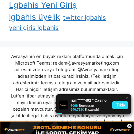
Lgbahis Yeni Giriş
lgbahis üyelik
twitter lgbahis
yeni giris lgbahis
Avrasya'nın en büyük reklam platformunda olmak için
Microsoft Teams:
reklam@avrasyamarketing.com
adresimizden veya Telegram: @Avrasyamarketing
adresimizden irtibat kurabilirsiniz. (Tek iletişim
adreslerimiz teams / telegram ve mail adresimizdir.
Harici hiçbir iletişim adresimiz bulunmamaktadır.
Lütfen itibar etmeyiniz.) Türkiye yasalarına göre 7258
sayılı kanun uyarınca yasa dışı bahis oynamanın
cezaları mevcuttur. Şu an bulunduğunuz site hiç bir
şekilde illegal bahis oyunları oynatmıyor ve oynamaya
aracı olmuyordur.
superbahis
|
astrabetting
|
golvar
|
×
parobet
|
xbahis
|
pokerbeta
|
maksatbahis
|
zegnabet