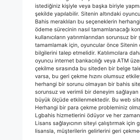
istediğiniz kişiyle veya başka biriyle yapm
şekilde yapılabilir. Sitenin altındaki oyuncul
Bahis meraklıları bu seçeneklerin herhang
ödeme sürecinin nasıl tamamlanacağı konus
kullanıcıların yatırımlarından sorunsuz bir 
tamamlamak için, oyuncular önce Sitenin
bilgilerini talep etmelidir. Katılımcılara da
oyuncu internet bankacılığı veya ATM üze
çekilme sırasında bu siteden bir belge tale
varsa, bu geri çekme hızını olumsuz etkile
herhangi bir sorunu olmayan bir bahis sites
sorunsuz ve verimli bir deneyim sağlayan 
büyük ölçüde etkilenmektedir. Bu web sites
Herhangi bir para çekme probleminiz olmad
Lgbahis hizmetlerini ödüyor ve her zaman 
Lisans sağlayıcının siteyi çalıştırmak için
lisansla, müşterilerin gelirlerini geri çek