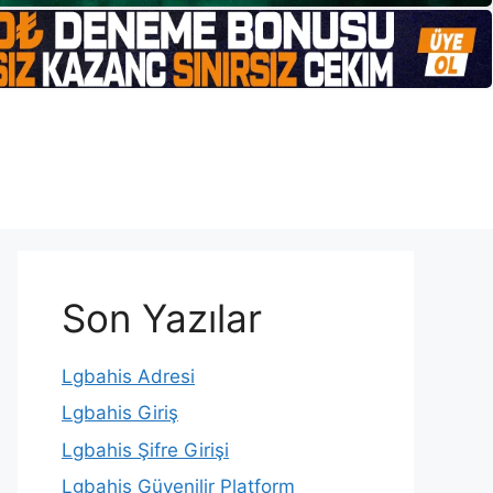
Son Yazılar
Lgbahis Adresi
Lgbahis Giriş
Lgbahis Şifre Girişi
Lgbahis Güvenilir Platform