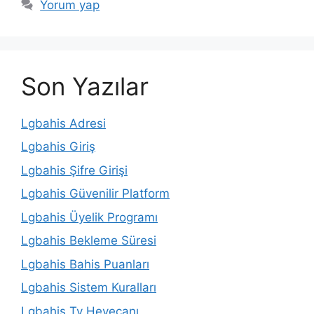
Yorum yap
Son Yazılar
Lgbahis Adresi
Lgbahis Giriş
Lgbahis Şifre Girişi
Lgbahis Güvenilir Platform
Lgbahis Üyelik Programı
Lgbahis Bekleme Süresi
Lgbahis Bahis Puanları
Lgbahis Sistem Kuralları
Lgbahis Tv Heyecanı