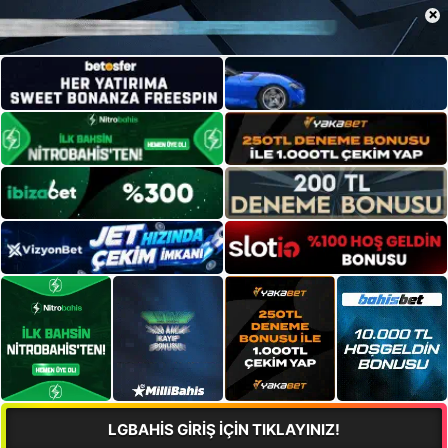
×
LGBAHİS GİRİŞ İÇİN TIKLAYINIZ!