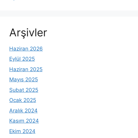
Arşivler
Haziran 2026
Eylül 2025
Haziran 2025
Mayıs 2025
Şubat 2025
Ocak 2025
Aralık 2024
Kasım 2024
Ekim 2024