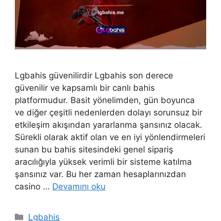
Lgbahis güvenilirdir Lgbahis son derece
güvenilir ve kapsamlı bir canlı bahis
platformudur. Basit yönelimden, gün boyunca
ve diğer çeşitli nedenlerden dolayı sorunsuz bir
etkileşim akışından yararlanma şansınız olacak.
Sürekli olarak aktif olan ve en iyi yönlendirmeleri
sunan bu bahis sitesindeki genel sipariş
aracılığıyla yüksek verimli bir sisteme katılma
şansınız var. Bu her zaman hesaplarınızdan
casino …
Devamını oku
Kategoriler
Lgbahis