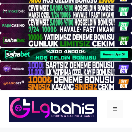
İçeriğe
atla
Menü