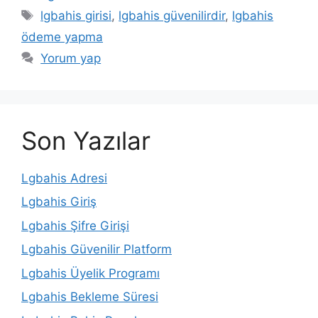
Etiketler
lgbahis girisi
,
lgbahis güvenilirdir
,
lgbahis
ödeme yapma
Yorum yap
Son Yazılar
Lgbahis Adresi
Lgbahis Giriş
Lgbahis Şifre Girişi
Lgbahis Güvenilir Platform
Lgbahis Üyelik Programı
Lgbahis Bekleme Süresi