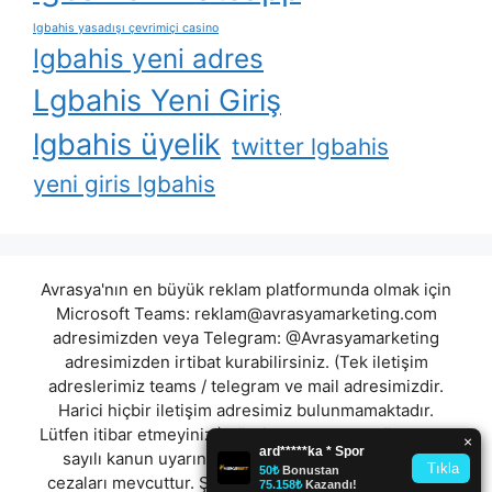
lgbahis yasadışı çevrimiçi casino
lgbahis yeni adres
Lgbahis Yeni Giriş
lgbahis üyelik
twitter lgbahis
yeni giris lgbahis
Avrasya'nın en büyük reklam platformunda olmak için
Microsoft Teams:
reklam@avrasyamarketing.com
adresimizden veya Telegram: @Avrasyamarketing
adresimizden irtibat kurabilirsiniz. (Tek iletişim
adreslerimiz teams / telegram ve mail adresimizdir.
Harici hiçbir iletişim adresimiz bulunmamaktadır.
Lütfen itibar etmeyiniz.) Türkiye yasalarına göre 7258
sayılı kanun uyarınca yasa dışı bahis oynamanın
cezaları mevcuttur. Şu an bulunduğunuz site hiç bir