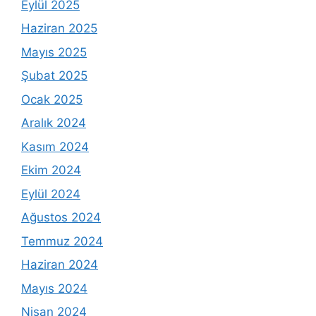
Eylül 2025
Haziran 2025
Mayıs 2025
Şubat 2025
Ocak 2025
Aralık 2024
Kasım 2024
Ekim 2024
Eylül 2024
Ağustos 2024
Temmuz 2024
Haziran 2024
Mayıs 2024
Nisan 2024