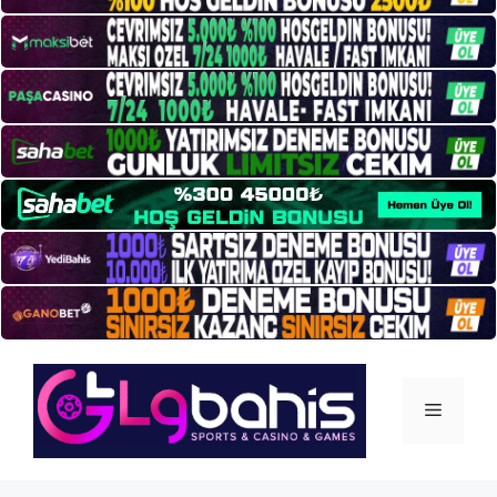
İçeriğe
atla
Menü