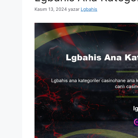
Kasım 13, 2024
yazar
Lgbahis