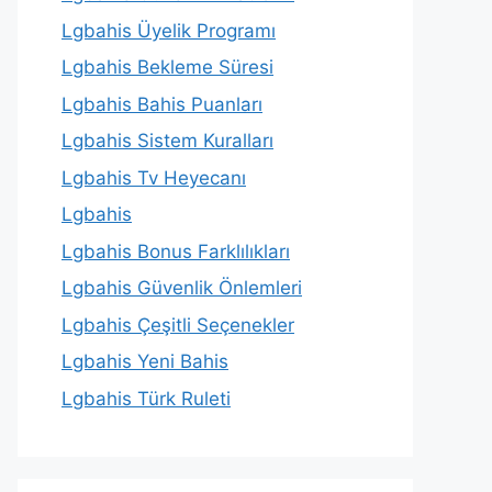
Lgbahis Üyelik Programı
Lgbahis Bekleme Süresi
Lgbahis Bahis Puanları
Lgbahis Sistem Kuralları
Lgbahis Tv Heyecanı
Lgbahis
Lgbahis Bonus Farklılıkları
Lgbahis Güvenlik Önlemleri
Lgbahis Çeşitli Seçenekler
Lgbahis Yeni Bahis
Lgbahis Türk Ruleti