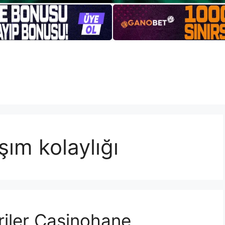
şım kolaylığı
iler Casinohane