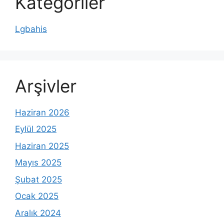
Kategoriler
Lgbahis
Arşivler
Haziran 2026
Eylül 2025
Haziran 2025
Mayıs 2025
Şubat 2025
Ocak 2025
Aralık 2024