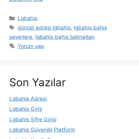
Kategoriler
Lgbahis
Etiketler
güncel adresi lgbahis
,
lgbahis bahis
severlere
,
lgbahis bahis talimatları
Yorum yap
Son Yazılar
Lgbahis Adresi
Lgbahis Giriş
Lgbahis Şifre Girişi
Lgbahis Güvenilir Platform