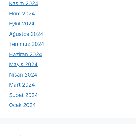
Kasım 2024
Ekim 2024
Eylül 2024
Ağustos 2024
Temmuz 2024
Haziran 2024
Mayıs 2024
Nisan 2024
Mart 2024
Şubat 2024
Ocak 2024