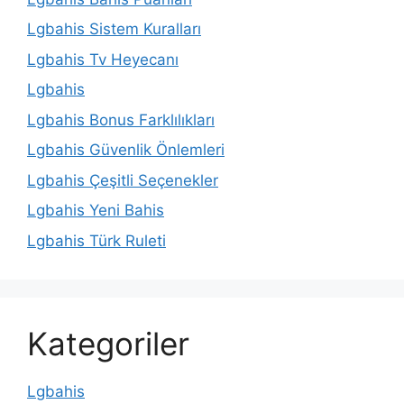
Lgbahis Sistem Kuralları
Lgbahis Tv Heyecanı
Lgbahis
Lgbahis Bonus Farklılıkları
Lgbahis Güvenlik Önlemleri
Lgbahis Çeşitli Seçenekler
Lgbahis Yeni Bahis
Lgbahis Türk Ruleti
Kategoriler
Lgbahis