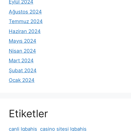
Eylül 2024
Ağustos 2024
Temmuz 2024
Haziran 2024
Mayıs 2024
Nisan 2024
Mart 2024
Şubat 2024
Ocak 2024
Etiketler
canli lgbahis
casino sitesi lgbahis