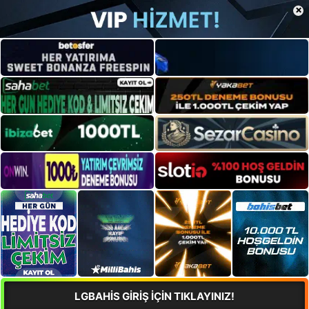
×
LGBAHİS GİRİŞ İÇİN TIKLAYINIZ!