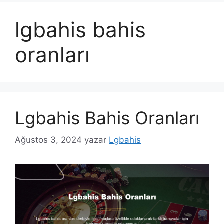
lgbahis bahis
oranları
Lgbahis Bahis Oranları
Ağustos 3, 2024
yazar
Lgbahis