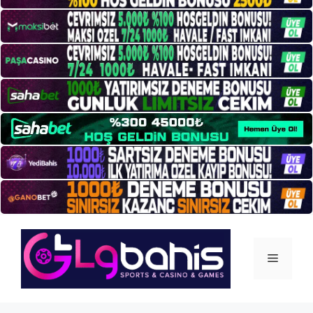
İçeriğe
atla
Menü