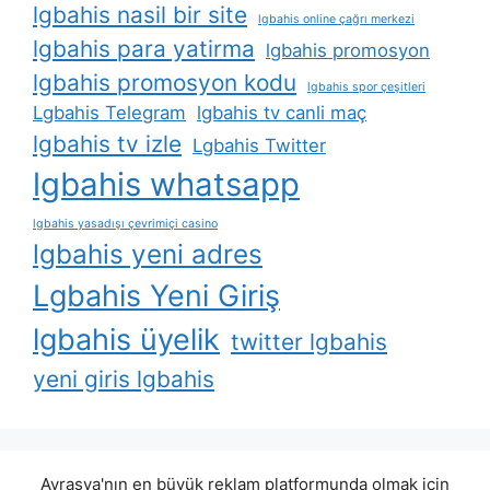
lgbahis nasil bir site
lgbahis online çağrı merkezi
lgbahis para yatirma
lgbahis promosyon
lgbahis promosyon kodu
lgbahis spor çeşitleri
Lgbahis Telegram
lgbahis tv canli maç
lgbahis tv izle
Lgbahis Twitter
lgbahis whatsapp
lgbahis yasadışı çevrimiçi casino
lgbahis yeni adres
Lgbahis Yeni Giriş
lgbahis üyelik
twitter lgbahis
yeni giris lgbahis
Avrasya'nın en büyük reklam platformunda olmak için