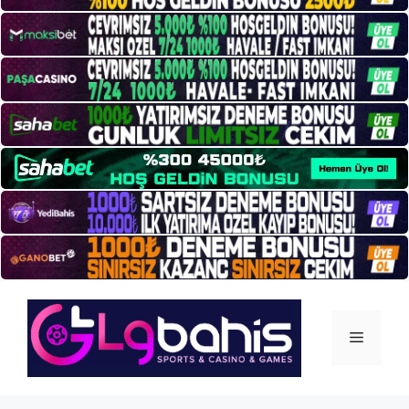
İçeriğe
atla
Menü