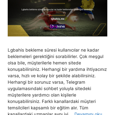
Lgbahis bekleme süresi kullanıcılar ne kadar
beklemeleri gerektiğini sorabilirler. Çok meşgul
olsa bile, müşterilerle hemen sitede
konuşabilirsiniz. Herhangi bir yardıma ihtiyacınız
varsa, hızlı ve kolay bir şekilde alabilirsiniz.
Herhangi bir sorunuz varsa, Telegram
uygulamasındaki sohbet yoluyla sitedeki
müşterilere yardımcı olan kişilerle
konuşabilirsiniz. Farklı kanallardaki müşteri
temsilcileri kapsamlı bir eğitim alır. Tüm
kanallardaki uzmanlar aynı iyi …
Devamını oku