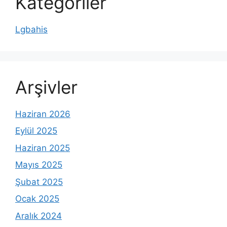
Kategoriler
Lgbahis
Arşivler
Haziran 2026
Eylül 2025
Haziran 2025
Mayıs 2025
Şubat 2025
Ocak 2025
Aralık 2024