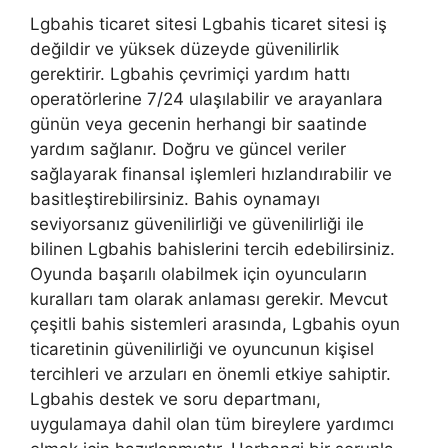
Lgbahis ticaret sitesi Lgbahis ticaret sitesi iş
değildir ve yüksek düzeyde güvenilirlik
gerektirir. Lgbahis çevrimiçi yardım hattı
operatörlerine 7/24 ulaşılabilir ve arayanlara
günün veya gecenin herhangi bir saatinde
yardım sağlanır. Doğru ve güncel veriler
sağlayarak finansal işlemleri hızlandırabilir ve
basitleştirebilirsiniz. Bahis oynamayı
seviyorsanız güvenilirliği ve güvenilirliği ile
bilinen Lgbahis bahislerini tercih edebilirsiniz.
Oyunda başarılı olabilmek için oyuncuların
kuralları tam olarak anlaması gerekir. Mevcut
çeşitli bahis sistemleri arasında, Lgbahis oyun
ticaretinin güvenilirliği ve oyuncunun kişisel
tercihleri ​​ve arzuları en önemli etkiye sahiptir.
Lgbahis destek ve soru departmanı,
uygulamaya dahil olan tüm bireylere yardımcı