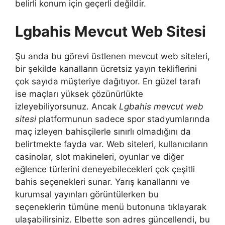
belirli konum için geçerli değildir.
Lgbahis Mevcut Web Sitesi
Şu anda bu görevi üstlenen mevcut web siteleri,
bir şekilde kanalların ücretsiz yayın tekliflerini
çok sayıda müşteriye dağıtıyor. En güzel tarafı
ise maçları yüksek çözünürlükte
izleyebiliyorsunuz. Ancak
Lgbahis mevcut web
sitesi
platformunun sadece spor stadyumlarında
maç izleyen bahisçilerle sınırlı olmadığını da
belirtmekte fayda var. Web siteleri, kullanıcıların
casinolar, slot makineleri, oyunlar ve diğer
eğlence türlerini deneyebilecekleri çok çeşitli
bahis seçenekleri sunar. Yarış kanallarını ve
kurumsal yayınları görüntülerken bu
seçeneklerin tümüne menü butonuna tıklayarak
ulaşabilirsiniz. Elbette son adres güncellendi, bu