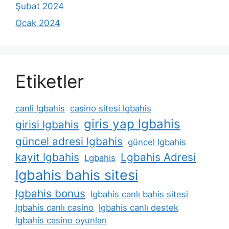
Şubat 2024
Ocak 2024
Etiketler
canli lgbahis
casino sitesi lgbahis
giris yap lgbahis
girisi lgbahis
güncel adresi lgbahis
güncel lgbahis
kayit lgbahis
Lgbahis Adresi
Lgbahis
lgbahis bahis sitesi
lgbahis bonus
lgbahis canlı bahis sitesi
lgbahis canlı casino
lgbahis canlı destek
lgbahis casino oyunları