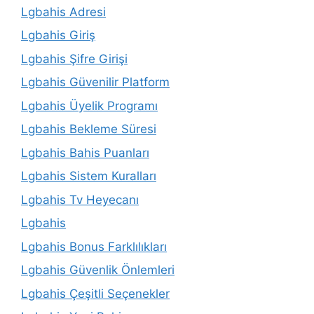
Lgbahis Adresi
Lgbahis Giriş
Lgbahis Şifre Girişi
Lgbahis Güvenilir Platform
Lgbahis Üyelik Programı
Lgbahis Bekleme Süresi
Lgbahis Bahis Puanları
Lgbahis Sistem Kuralları
Lgbahis Tv Heyecanı
Lgbahis
Lgbahis Bonus Farklılıkları
Lgbahis Güvenlik Önlemleri
Lgbahis Çeşitli Seçenekler