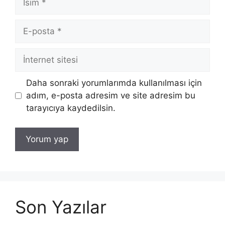
E-
posta
İnternet
sitesi
Daha sonraki yorumlarımda kullanılması için
adım, e-posta adresim ve site adresim bu
tarayıcıya kaydedilsin.
Son Yazılar