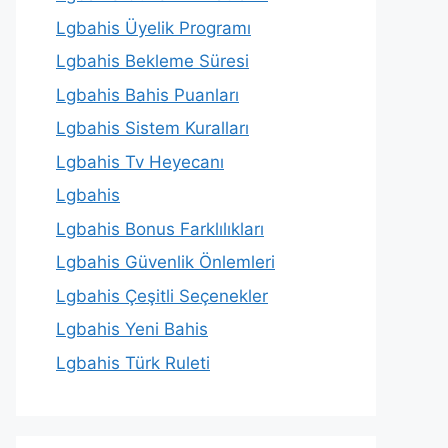
Lgbahis Üyelik Programı
Lgbahis Bekleme Süresi
Lgbahis Bahis Puanları
Lgbahis Sistem Kuralları
Lgbahis Tv Heyecanı
Lgbahis
Lgbahis Bonus Farklılıkları
Lgbahis Güvenlik Önlemleri
Lgbahis Çeşitli Seçenekler
Lgbahis Yeni Bahis
Lgbahis Türk Ruleti