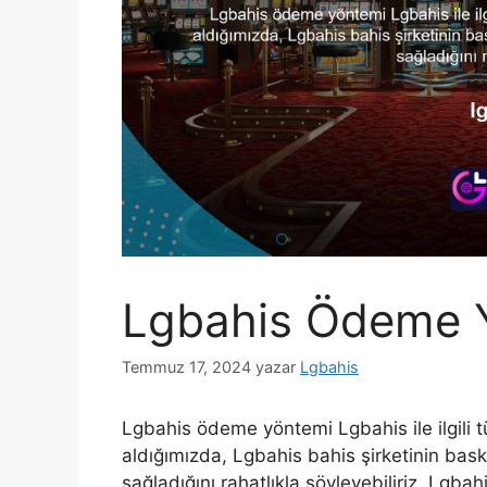
Lgbahis Ödeme 
Temmuz 17, 2024
yazar
Lgbahis
Lgbahis ödeme yöntemi Lgbahis ile ilgili t
aldığımızda, Lgbahis bahis şirketinin bask
sağladığını rahatlıkla söyleyebiliriz. Lgba