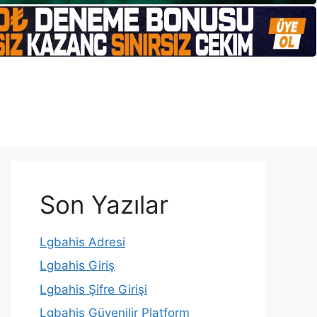
Son Yazılar
Lgbahis Adresi
Lgbahis Giriş
Lgbahis Şifre Girişi
Lgbahis Güvenilir Platform