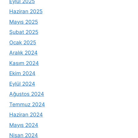
Eylül 2025
Haziran 2025
Mayıs 2025
Şubat 2025
Ocak 2025
Aralık 2024
Kasım 2024
Ekim 2024
Eylül 2024
Ağustos 2024
Temmuz 2024
Haziran 2024
Mayıs 2024
Nisan 2024