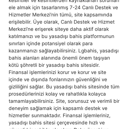
kesintiler ve kesintilerden kaynaklanan sorunları
ele almak için tasarlanmış 7-24 Canlı Destek ve
Hizmetler Merkezi’nin tümü, site kapsamında
erişilebilir. Üye olarak, Canlı Destek ve Hizmet
Merkezi’ne erişerek siteye daha aktif olarak
katılmanızı ve bu yasadışı bahis platformunun
sınırları içinde potansiyel olarak para
kazanmanızı sağlayabilirsiniz. Lgbahis, yasadışı
bahis alanları alanında önemli önem taşıyan
kötü şöhretli bir yasadışı bahis sitesidir.
Finansal işlemlerinizi korur ve korur ve site
içinde ve dışında fonlarınızın güvenliğini ve
gizliliğini sağlar. Bu yasadışı bahis sitesinde tüm
prosedürlerinizi kolay ve rahatlıkla kolayca
tamamlayabilirsiniz. Site, sorunsuz ve verimli bir
deneyim sağlamak için kapsamlı destek ve
hizmetler sunmaktadır. Finansal işlemleriniz,
yasadışı bahis sitesi çerçevesinde hızlı ve