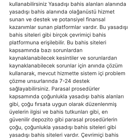
kullanabilirsiniz Yasadışı bahis alanları alanında
yasadışı bahis alanında olağanüstü hizmet
sunan ve destek ve potansiyel finansal
kazanımlar sunan platformlar vardır. Bu yasadışı
bahis siteleri gibi birçok çevrimiçi bahis
platformuna erişilebilir. Bu bahis siteleri
kapsamında bazı sorunlardan
kaynaklanabilecek kesintiler ve sorunlardan
kaynaklanabilecek sorunlar için anında çözüm
kullanarak, mevcut hizmette sistem içi problem
çözme unsurlarında 7-24 destek
sağlayabilirsiniz. Parasal prosedürler
kapsamında çoğunlukla yasadışı bahis alanları
gibi, çoğu fırsata uygun olarak düzenlenmiş
üyelerin ilgisi ve bahis tutkunları gibi, en
güvenilir depozito gibi parasal prosedürlerin
çoğu, çoğunlukla yasadışı bahis siteleri gibi
yasadışı bahis siteleri vardır. Çevrimiçi bahis