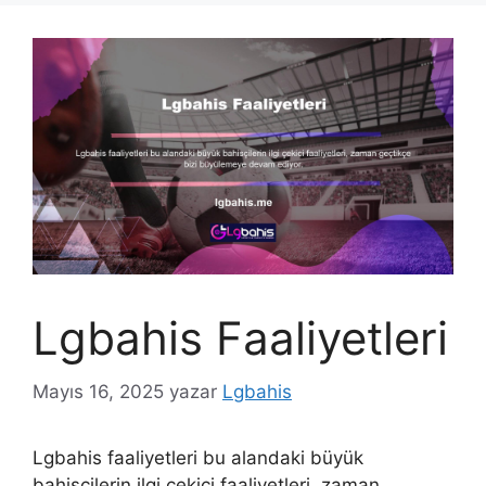
Lgbahis Faaliyetleri
Mayıs 16, 2025
yazar
Lgbahis
Lgbahis faaliyetleri bu alandaki büyük
bahisçilerin ilgi çekici faaliyetleri, zaman