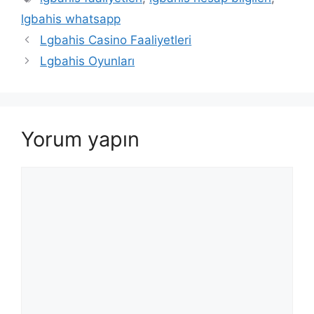
lgbahis whatsapp
Lgbahis Casino Faaliyetleri
Lgbahis Oyunları
Yorum yapın
Yorum