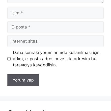
İsim
E-
posta
İnternet
sitesi
Daha sonraki yorumlarımda kullanılması için
adım, e-posta adresim ve site adresim bu
tarayıcıya kaydedilsin.