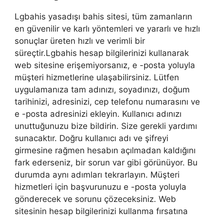
Lgbahis yasadışı bahis sitesi, tüm zamanların
en güvenilir ve karlı yöntemleri ve yararlı ve hızlı
sonuçlar üreten hızlı ve verimli bir
süreçtir.Lgbahis hesap bilgilerinizi kullanarak
web sitesine erişemiyorsanız, e -posta yoluyla
müşteri hizmetlerine ulaşabilirsiniz. Lütfen
uygulamanıza tam adınızı, soyadınızı, doğum
tarihinizi, adresinizi, cep telefonu numarasını ve
e -posta adresinizi ekleyin. Kullanıcı adınızı
unuttuğunuzu bize bildirin. Size gerekli yardımı
sunacaktır. Doğru kullanıcı adı ve şifreyi
girmesine rağmen hesabın açılmadan kaldığını
fark ederseniz, bir sorun var gibi görünüyor. Bu
durumda aynı adımları tekrarlayın. Müşteri
hizmetleri için başvurunuzu e -posta yoluyla
gönderecek ve sorunu çözeceksiniz. Web
sitesinin hesap bilgilerinizi kullanma fırsatına