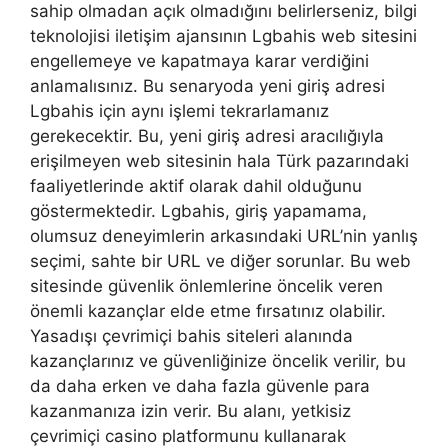
sahip olmadan açık olmadığını belirlerseniz, bilgi
teknolojisi iletişim ajansının Lgbahis web sitesini
engellemeye ve kapatmaya karar verdiğini
anlamalısınız. Bu senaryoda yeni giriş adresi
Lgbahis için aynı işlemi tekrarlamanız
gerekecektir. Bu, yeni giriş adresi aracılığıyla
erişilmeyen web sitesinin hala Türk pazarındaki
faaliyetlerinde aktif olarak dahil olduğunu
göstermektedir. Lgbahis, giriş yapamama,
olumsuz deneyimlerin arkasındaki URL’nin yanlış
seçimi, sahte bir URL ve diğer sorunlar. Bu web
sitesinde güvenlik önlemlerine öncelik veren
önemli kazançlar elde etme fırsatınız olabilir.
Yasadışı çevrimiçi bahis siteleri alanında
kazançlarınız ve güvenliğinize öncelik verilir, bu
da daha erken ve daha fazla güvenle para
kazanmanıza izin verir. Bu alanı, yetkisiz
çevrimiçi casino platformunu kullanarak