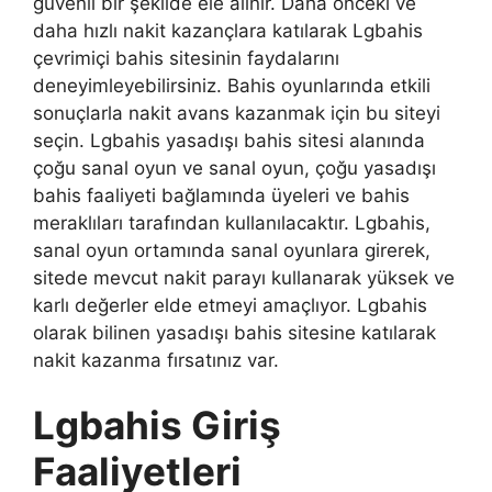
güvenli bir şekilde ele alınır. Daha önceki ve
daha hızlı nakit kazançlara katılarak Lgbahis
çevrimiçi bahis sitesinin faydalarını
deneyimleyebilirsiniz. Bahis oyunlarında etkili
sonuçlarla nakit avans kazanmak için bu siteyi
seçin. Lgbahis yasadışı bahis sitesi alanında
çoğu sanal oyun ve sanal oyun, çoğu yasadışı
bahis faaliyeti bağlamında üyeleri ve bahis
meraklıları tarafından kullanılacaktır. Lgbahis,
sanal oyun ortamında sanal oyunlara girerek,
sitede mevcut nakit parayı kullanarak yüksek ve
karlı değerler elde etmeyi amaçlıyor. Lgbahis
olarak bilinen yasadışı bahis sitesine katılarak
nakit kazanma fırsatınız var.
Lgbahis Giriş
Faaliyetleri