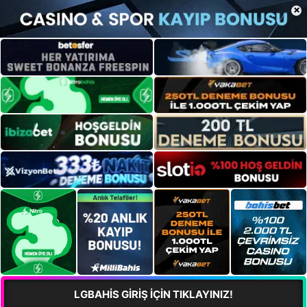
×
LGBAHİS GİRİŞ İÇİN TIKLAYINIZ!