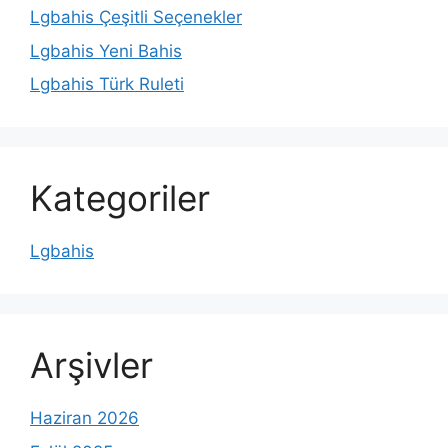
Lgbahis Çeşitli Seçenekler
Lgbahis Yeni Bahis
Lgbahis Türk Ruleti
Kategoriler
Lgbahis
Arşivler
Haziran 2026