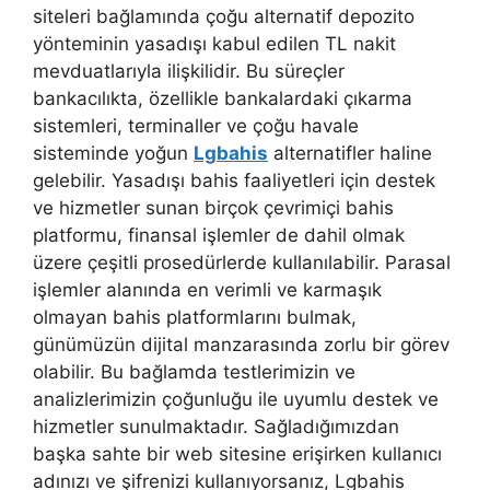
siteleri bağlamında çoğu alternatif depozito
yönteminin yasadışı kabul edilen TL nakit
mevduatlarıyla ilişkilidir. Bu süreçler
bankacılıkta, özellikle bankalardaki çıkarma
sistemleri, terminaller ve çoğu havale
sisteminde yoğun
Lgbahis
alternatifler haline
gelebilir. Yasadışı bahis faaliyetleri için destek
ve hizmetler sunan birçok çevrimiçi bahis
platformu, finansal işlemler de dahil olmak
üzere çeşitli prosedürlerde kullanılabilir. Parasal
işlemler alanında en verimli ve karmaşık
olmayan bahis platformlarını bulmak,
günümüzün dijital manzarasında zorlu bir görev
olabilir. Bu bağlamda testlerimizin ve
analizlerimizin çoğunluğu ile uyumlu destek ve
hizmetler sunulmaktadır. Sağladığımızdan
başka sahte bir web sitesine erişirken kullanıcı
adınızı ve şifrenizi kullanıyorsanız, Lgbahis