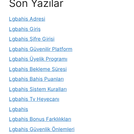
Son Yazılar
Lgbahis Adresi
Lgbahis Giriş
Lgbahis Şifre Girişi
Lgbahis Güvenilir Platform
Lgbahis Üyelik Programı
Lgbahis Bekleme Süresi
Lgbahis Bahis Puanları
Lgbahis Sistem Kuralları
Lgbahis Tv Heyecanı
Lgbahis
Lgbahis Bonus Farklılıkları
Lgbahis Güvenlik Önlemleri