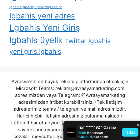
lgbahis yasadışı çevrimiçi casino
lgbahis yeni adres
Lgbahis Yeni Giriş
lgbahis üyelik
twitter lgbahis
yeni giris lgbahis
Avrasya'nın en büyük reklam platformunda olmak için
Microsoft Teams:
reklam@avrasyamarketing.com
adresimizden veya Telegram: @Avrasyamarketing
adresimizden irtibat kurabilirsiniz. (Tek iletişim
adreslerimiz teams / telegram ve mail adresimizdir.
Harici hiçbir iletişim adresimiz bulunmamaktadır.
Lütfen itibar etmeyiniz.) Türkiye yasalarına göre 7258
sayılı kanun uyarınca yasa dışı bahis oynamanın
cezaları mevcuttur. Şu an bulunduğunuz site hiç bir