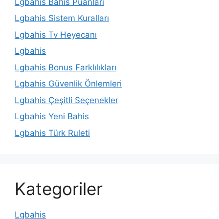
Lgbahis Bahis Puanları
Lgbahis Sistem Kuralları
Lgbahis Tv Heyecanı
Lgbahis
Lgbahis Bonus Farklılıkları
Lgbahis Güvenlik Önlemleri
Lgbahis Çeşitli Seçenekler
Lgbahis Yeni Bahis
Lgbahis Türk Ruleti
Kategoriler
Lgbahis