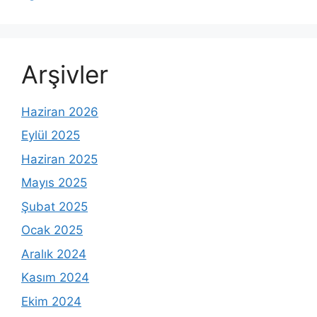
Arşivler
Haziran 2026
Eylül 2025
Haziran 2025
Mayıs 2025
Şubat 2025
Ocak 2025
Aralık 2024
Kasım 2024
Ekim 2024