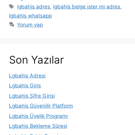
Etiketler
lgbahis adres
,
lgbahis belge i̇ster mi adres
,
lgbahis whatsapp
Yorum yap
Son Yazılar
Lgbahis Adresi
Lgbahis Giriş
Lgbahis Şifre Girişi
Lgbahis Güvenilir Platform
Lgbahis Üyelik Programı
Lgbahis Bekleme Süresi