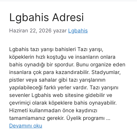
Lgbahis Adresi
Haziran 22, 2026
yazar
Lgbahis
Lgbahis tazı yarışı bahisleri Tazı yarışı,
köpeklerin hızlı koştuğu ve insanların onlara
bahis oynadığı bir spordur. Bunu organize eden
insanlara çok para kazandırabilir. Stadyumlar,
pistler veya sahalar gibi tazı yarışlarının
yapılabileceği farklı yerler vardır. Tazı yarışını
sevenler Lgbahis web sitesine gidebilir ve
çevrimiçi olarak köpeklere bahis oynayabilir.
Hizmeti kullanmadan önce kaydınızı
tamamlamanız gerekir. Üyelik programı …
Devamını oku