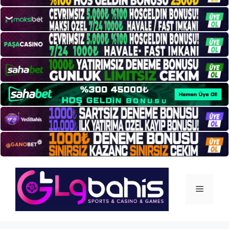
İçeriğe
atla
Menü