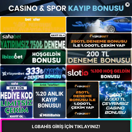
×
LGBAHİS GİRİŞ İÇİN TIKLAYINIZ!