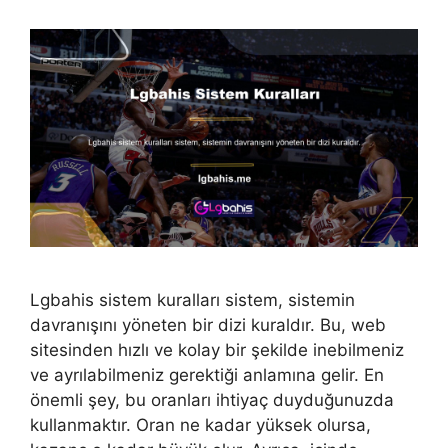
Lgbahis sistem kuralları sistem, sistemin
davranışını yöneten bir dizi kuraldır. Bu, web
sitesinden hızlı ve kolay bir şekilde inebilmeniz
ve ayrılabilmeniz gerektiği anlamına gelir. En
önemli şey, bu oranları ihtiyaç duyduğunuzda
kullanmaktır. Oran ne kadar yüksek olursa,