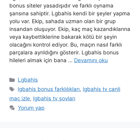
bonus siteler yasadışıdır ve farklı oynama
şansına sahiptir. Lgbahis kendi bir şeyler yapma
yolu var. Ekip, sahada uzman olan bir grup
insandan oluşuyor. Ekip, kaç maç kazandıklarına
veya kaybettiklerine bakarak kötü bir şeyin
olacağını kontrol ediyor. Bu, maçın nasıl farklı
parçalara ayrıldığını gösterir. Lgbahis bonus
hileleri almak için bana …
Devamını oku
Kategoriler
Lgbahis
Etiketler
lgbahis bonus farklılıkları
,
lgbahis tv canli
maç izle
,
lgbahis tv şovları
Yorum yap