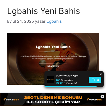
Lgbahis Yeni Bahis
Eylül 24, 2025
yazar
Lgbahis
×
Lgbahis yeni bahis Lgbahis yeni açılan bir bahis
sitesidir, bu nedenle nasıl para kazanacağınızla