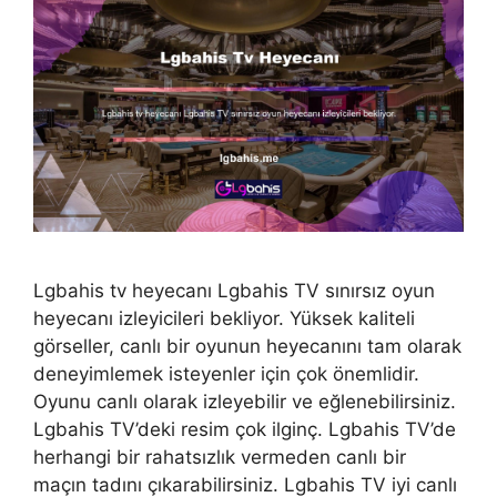
Lgbahis tv heyecanı Lgbahis TV sınırsız oyun
heyecanı izleyicileri bekliyor. Yüksek kaliteli
görseller, canlı bir oyunun heyecanını tam olarak
deneyimlemek isteyenler için çok önemlidir.
Oyunu canlı olarak izleyebilir ve eğlenebilirsiniz.
Lgbahis TV’deki resim çok ilginç. Lgbahis TV’de
herhangi bir rahatsızlık vermeden canlı bir
maçın tadını çıkarabilirsiniz. Lgbahis TV iyi canlı