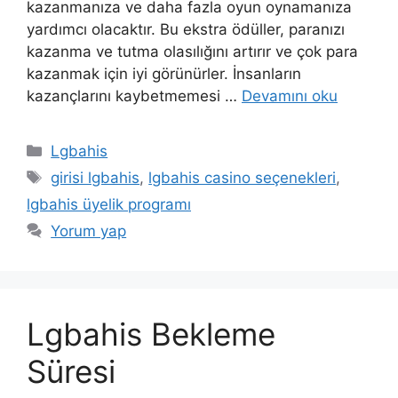
kazanmanıza ve daha fazla oyun oynamanıza
yardımcı olacaktır. Bu ekstra ödüller, paranızı
kazanma ve tutma olasılığını artırır ve çok para
kazanmak için iyi görünürler. İnsanların
kazançlarını kaybetmemesi …
Devamını oku
Kategoriler
Lgbahis
Etiketler
girisi lgbahis
,
lgbahis casino seçenekleri
,
lgbahis üyelik programı
Yorum yap
Lgbahis Bekleme
Süresi